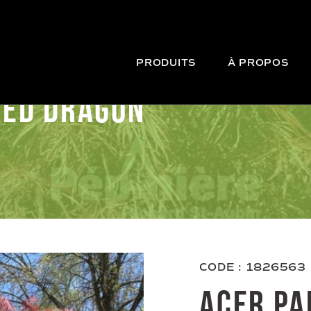
PRODUITS
À PROPOS
RED DRAGON’
CODE : 1826563
ACER PA