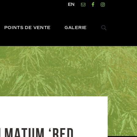
EN
POINTS DE VENTE
GALERIE
R
e
c
h
e
r
c
h
e
LMATUM ‘RED