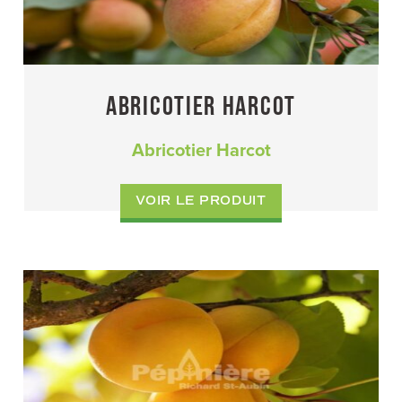
I
N
C
ABRICOTIER HARCOT
I
Abricotier Harcot
P
VOIR LE PRODUIT
A
L
E