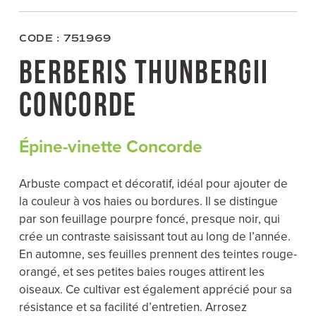
c
i
n
a
e
t
t
i
b
t
e
l
o
e
r
CODE : 751969
o
r
e
k
s
BERBERIS THUNBERGII
t
CONCORDE
Épine-vinette Concorde
Arbuste compact et décoratif, idéal pour ajouter de
la couleur à vos haies ou bordures. Il se distingue
par son feuillage pourpre foncé, presque noir, qui
crée un contraste saisissant tout au long de l’année.
En automne, ses feuilles prennent des teintes rouge-
orangé, et ses petites baies rouges attirent les
oiseaux. Ce cultivar est également apprécié pour sa
résistance et sa facilité d’entretien. Arrosez