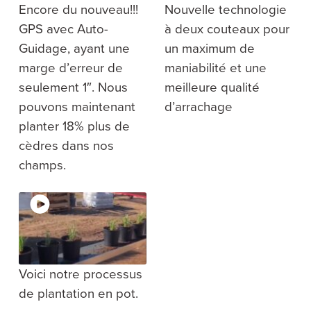
v
n
b
Encore du nouveau!!!
Nouvelle technologie
i
u
n
i
t
s
GPS avec Auto-
à deux couteaux pour
t
g
e
Guidage, ayant une
un maximum de
s
a
a
marge d’erreur de
maniabilité et une
u
t
Q
seulement 1″. Nous
meilleure qualité
i
u
é
pouvons maintenant
d’arrachage
o
b
e
planter 18% plus de
n
c
cèdres dans nos
champs.
Voici notre processus
de plantation en pot.