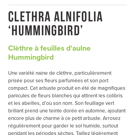
c
i
n
a
e
t
t
i
b
t
e
l
CLETHRA ALNIFOLIA
o
e
r
o
r
e
k
s
‘HUMMINGBIRD’
t
Clèthre à feuilles d'aulne
Hummingbird
Une variété naine de clèthre, particulièrement
prisée pour ses fleurs parfumées et son port
compact. Cet arbuste produit en été de magnifiques
panicules de fleurs blanches qui attirent les colibris
et les abeilles, d’où son nom. Son feuillage vert
brillant prend une teinte dorée en automne, ajoutant
encore plus de charme à ce petit arbuste. Arrosez
régulièrement pour garder le sol humide, surtout
pendant les périodes sèches. Taillez légèrement